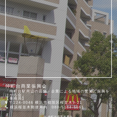
仲町台商業振興会
「仲町台駅周辺の店舗・企業による地域の繁栄と振興を
はかる会」
【事務局】
〒224-0046 横浜市都筑区桜並木9-21
横浜桜並木郵便局内 080-5184-6661
© 仲町台商業振興会